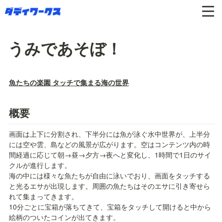
うみであそぼ！
魚たちの楽園 タッチで集まる海の世界
概要
画面は上下に分割され、下半分には魚が泳ぐ水中世界が、上半分
には空や雲、島などの風景が広がります。空はコンテンツ内の時
間経過に応じて朝→昼→夕方→夜へと変化し、1時間で1日のサイ
クルが進行します。

海の中には様々な魚たちが自由に泳いでおり、画面をタッチする
と光るエサが出現します。周囲の魚たちはそのエサに引き寄せら
れて集まってきます。

10分ごとに宝箱が落ちてきて、宝箱をタッチして開けると中から
絵柄のついたコインが出てきます。
