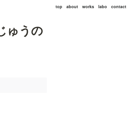
top
about
works
labo
contact
じゅうの