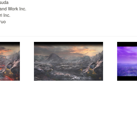
suda

nd Work Inc.

 Inc. 

ruo