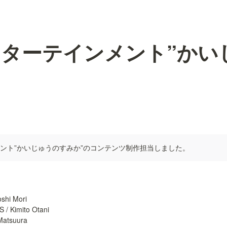
ターテインメント”かい
ント”かいじゅうのすみか”のコンテンツ制作担当しました。
shi Mori

 Kimito Otani

atsuura
