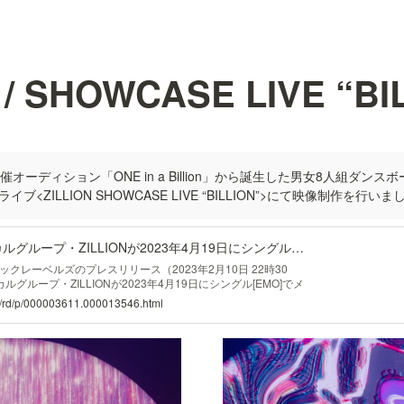
 / SHOWCASE LIVE “BI
オーディション「ONE in a Billion」から誕生した男女8人組ダンス
ブ<ZILLION SHOWCASE LIVE “BILLION”>にて映像制作を行いま
男女8人組ダンスボーカルグループ・ZILLIONが2023年4月19日にシングル「EMO」でメジャーデビュー決定！本日開催の初ワンマンライブのライブレポートも到着！
クレーベルズのプレスリリース（2023年2月10日 22時30
グループ・ZILLIONが2023年4月19日にシングル[EMO]でメ
開催の初ワンマンライブのライブレポートも到着！
tml/rd/p/000003611.000013546.html