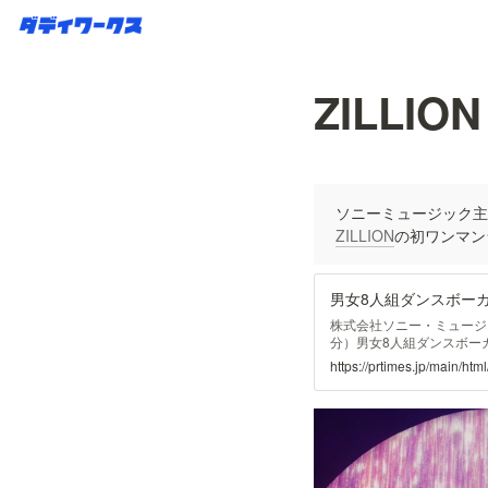
ZILLION
ソニーミュージック主催
ZILLION
の初ワンマンライ
株式会社ソニー・ミュージッ
分）男女8人組ダンスボーカル
ジャーデビュー決定！本日
https://prtimes.jp/main/h